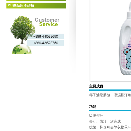
贈品用產品類
主要成份
椰子油脂肪酸，吸濕排汗
功能
吸濕排汗
去汙、防汙一次完成
抗菌、抑臭可去除衣物異