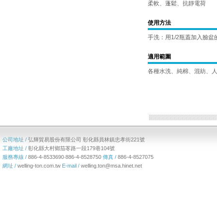
柔軟、蓬鬆、抗靜電荷
使用方法
手洗：用1/2瓶蓋加入臉
適用範圍
各種水洗、純棉、混紡、
公司地址 /
弘輝貿易股份有限公司 彰化縣員林鎮忠孝街221號
工廠地址 /
彰化縣大村鄉茄苳路一段179巷104號
服務專線 /
886-4-8533690‧886-4-8528750
傳真 /
886-4-8527075
網址 /
welling-ton.com.tw
E-mail /
welling.ton@msa.hinet.net